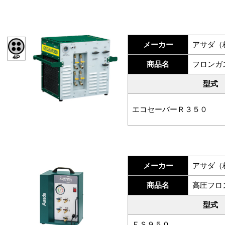
メーカー
アサダ（
商品名
フロンガ
型式
エコセーバーＲ３５０
メーカー
アサダ（
商品名
高圧フロ
型式
ＥＳ９５０