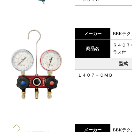
メーカー
BBKテ
Ｒ４０７
商品名
ラス付
型式
１４０７－ＣＭＢ
メーカー
BBKテ