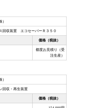
株）
ス回収装置 エコセーバーＲ３５０
価格（税抜）
都度お見積り（受
注生産）
株）
ン回収・再生装置
価格（税抜）
154,000円