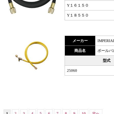
Y１６１５０
Y１８５５０
メーカー
IMPERIA
商品名
ボールバ
型式
25060
1
2
3
4
5
6
7
8
9
10
次へ