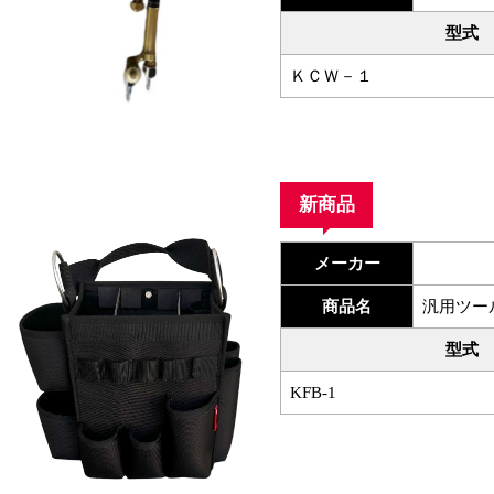
型式
ＫＣＷ－１
新商品
メーカー
商品名
汎用ツー
型式
KFB-1