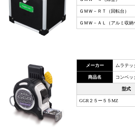
ＧＭＷ－ＲＴ（回転台）
ＧＭＷ－ＡＬ（アルミ収納
メーカー
ムラテッ
商品名
コンベッ
型式
GGR２５ー５５MZ