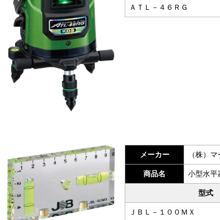
ＡＴＬ－４６ＲＧ
メーカー
（株）マ
商品名
小型水平
型式
ＪＢＬ－１００ＭＸ