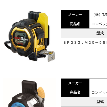
メーカー
（株）T
商品名
コンベッ
型式
ＳＦＧ３ＧＬＭ２５ー５５
メーカー
商品名
コンベッ
型式