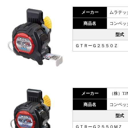
メーカー
ムラテッ
商品名
コンベッ
型式
ＧＴＲーＧ２５５０Ｚ
メーカー
（株）T
商品名
コンベッ
型式
ＧＴＲーＧ２５５０ＭＺ