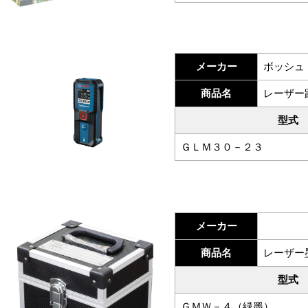
メーカー
ボッシュ
商品名
レーザー
型式
ＧＬＭ３０－２３
メーカー
商品名
レーザー
型式
ＧＭＷ－４（緑墨）