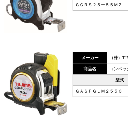
ＧＧＲＳ２５ー５５ＭＺ
メーカー
（株）T
商品名
コンベッ
型式
ＧＡＳＦＧＬＭ２５５０