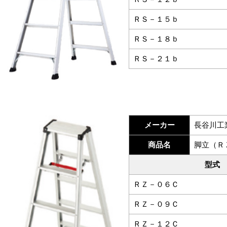
ＲＳ－１５ｂ
ＲＳ－１８ｂ
ＲＳ－２１ｂ
メーカー
長谷川工
商品名
脚立（Ｒ
型式
ＲＺ－０６Ｃ
ＲＺ－０９Ｃ
ＲＺ－１２Ｃ