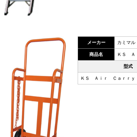
メーカー
カミマル
商品名
ＫＳ Ａ
型式
ＫＳ Ａｉｒ Ｃａｒｒｙ