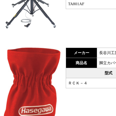
TA801AF
メーカー
長谷川工
商品名
脚立カバ
型式
ＲＣＫ－４