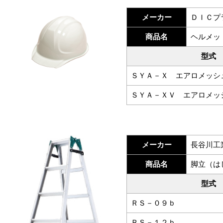
メーカー
ＤＩＣプ
商品名
ヘルメッ
型式
ＳＹＡ－Ｘ エアロメッシ
ＳＹＡ－ＸＶ エアロメッ
メーカー
長谷川工
商品名
脚立（は
型式
ＲＳ－０９ｂ
ＲＳ－１２ｂ