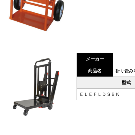
メーカー
商品名
折り畳み
型式
ＥＬＥＦＬＤＳＢＫ