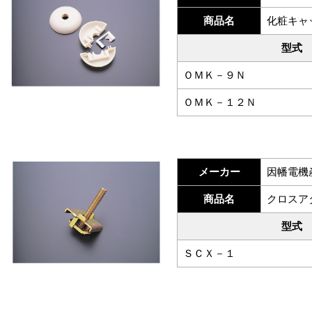
商品名
化粧キャ
型式
ＯＭＫ－９Ｎ
ＯＭＫ－１２Ｎ
メーカー
因幡電機
商品名
クロスア
型式
ＳＣＸ－１