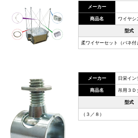
メーカー
商品名
ワイヤシ
型式
柔ワイヤーセット（バネ付
メーカー
日栄イン
商品名
吊用３Ｄ
型式
（３／８）