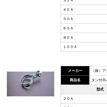
３２Ａ
４０Ａ
５０Ａ
６５Ａ
８０Ａ
１００Ａ
メーカー
（株）ア
商品名
タン付吊
型式
２０Ａ