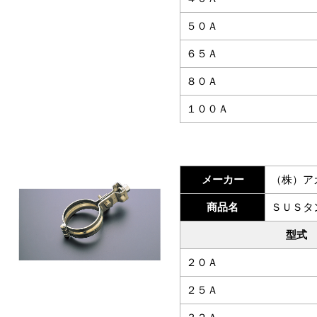
５０Ａ
６５Ａ
８０Ａ
１００Ａ
メーカー
（株）ア
商品名
ＳＵＳタ
型式
２０Ａ
２５Ａ