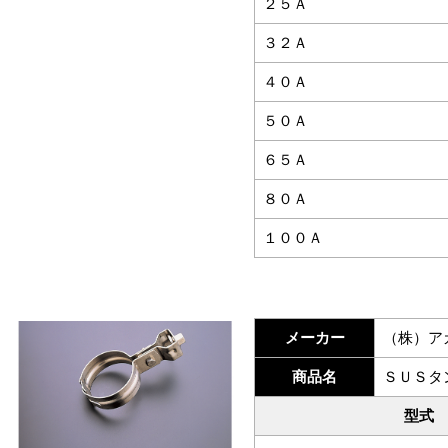
２５Ａ
３２Ａ
４０Ａ
５０Ａ
６５Ａ
８０Ａ
１００Ａ
メーカー
（株）ア
商品名
ＳＵＳタ
型式