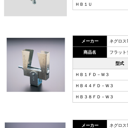
ＨＢ１Ｕ
メーカー
ネグロス
商品名
フラット
型式
ＨＢ１ＦＤ－Ｗ３
ＨＢ４４ＦＤ－Ｗ３
ＨＢ３８ＦＤ－Ｗ３
メーカー
ネグロス