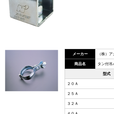
メーカー
（株）ア
商品名
タン付吊
型式
２０Ａ
２５Ａ
３２Ａ
４０Ａ