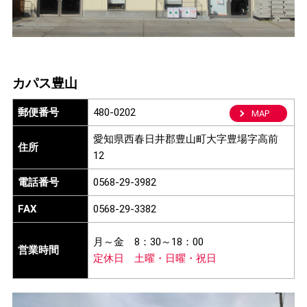
カパス豊山
郵便番号
480-0202
MAP
愛知県西春日井郡豊山町大字豊場字高前
住所
12
電話番号
0568-29-3982
FAX
0568-29-3382
月～金
8：30～18：00
営業時間
定休日
土曜・日曜・祝日